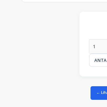
← Lih