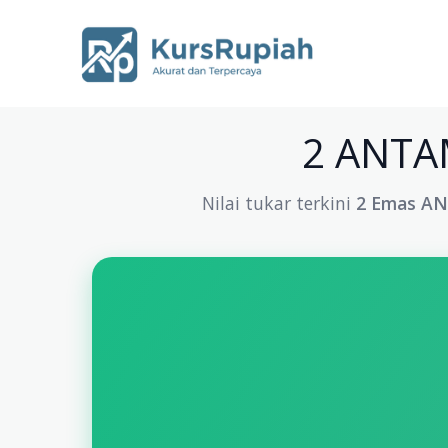
Skip
to
content
2 ANTAM
Nilai tukar terkini
2 Emas A