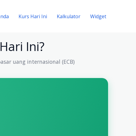
anda
Kurs Hari Ini
Kalkulator
Widget
ari Ini?
asar uang internasional (ECB)