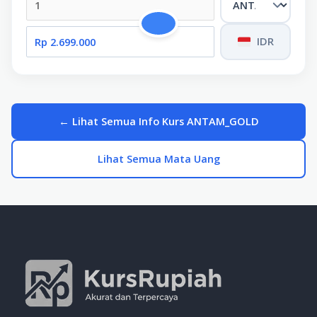
IDR
← Lihat Semua Info Kurs ANTAM_GOLD
Lihat Semua Mata Uang