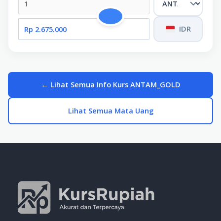
IDR
← Lihat Semua Info Kurs ANTAM_GOLD
Lihat Semua Mata Uang