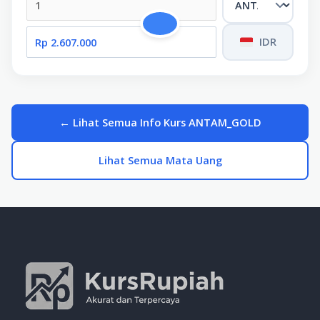
IDR
← Lihat Semua Info Kurs ANTAM_GOLD
Lihat Semua Mata Uang