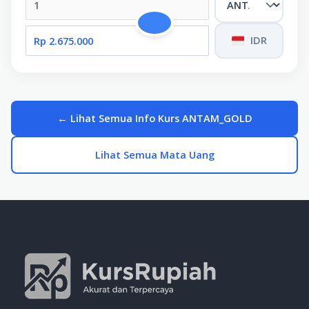
IDR
← Lihat Semua Info Kurs ANTAM_GOLD
Lihat Semua Mata Uang