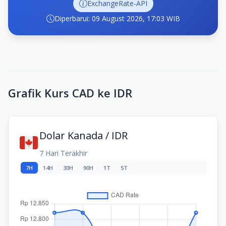
ExchangeRate-API
Diperbarui: 09 August 2026, 17:03 WIB
Grafik Kurs CAD ke IDR
Dolar Kanada / IDR
7 Hari Terakhir
7H
14H
30H
90H
1T
5T