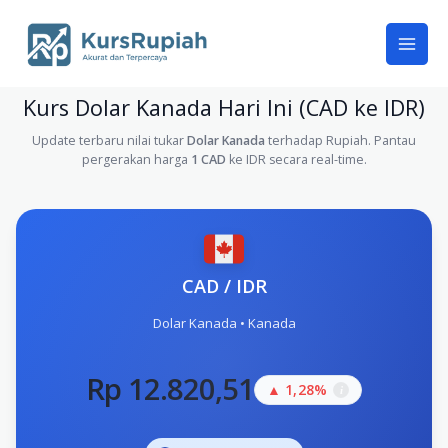
Skip
to
content
Kurs Dolar Kanada Hari Ini (CAD ke IDR)
Update terbaru nilai tukar
Dolar Kanada
terhadap Rupiah. Pantau
pergerakan harga
1 CAD
ke IDR secara real-time.
CAD / IDR
Dolar Kanada • Kanada
Rp 12.820,51
▲ 1,28%
i