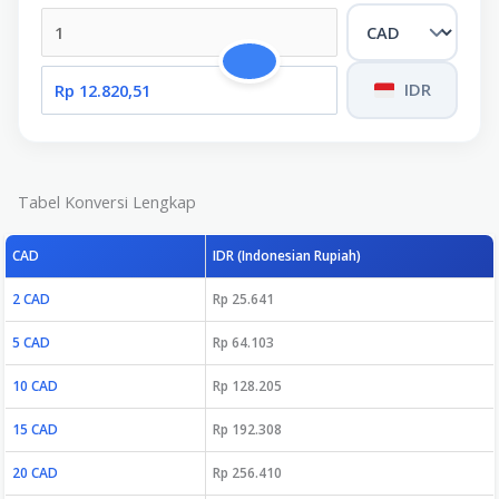
IDR
Tabel Konversi Lengkap
CAD
IDR (Indonesian Rupiah)
2 CAD
Rp 25.641
5 CAD
Rp 64.103
10 CAD
Rp 128.205
15 CAD
Rp 192.308
20 CAD
Rp 256.410