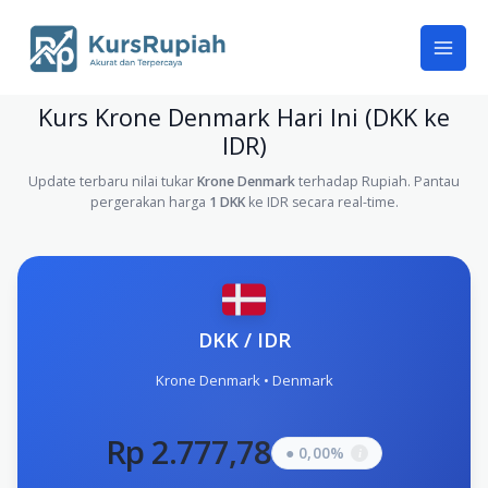
Skip
to
content
Kurs Krone Denmark Hari Ini (DKK ke
IDR)
Update terbaru nilai tukar
Krone Denmark
terhadap Rupiah. Pantau
pergerakan harga
1 DKK
ke IDR secara real-time.
DKK / IDR
Krone Denmark • Denmark
Rp 2.777,78
● 0,00%
i