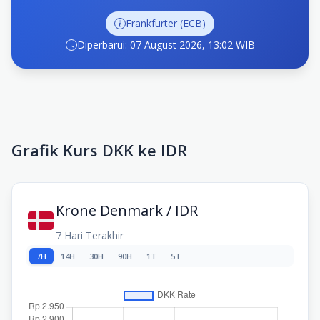
Frankfurter (ECB)
Diperbarui: 07 August 2026, 13:02 WIB
Grafik Kurs DKK ke IDR
Krone Denmark / IDR
7 Hari Terakhir
7H
14H
30H
90H
1T
5T