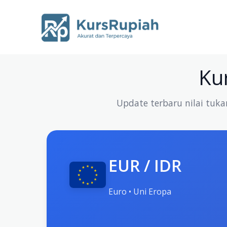
Skip
to
content
Kur
Update terbaru nilai tuka
EUR / IDR
Euro • Uni Eropa