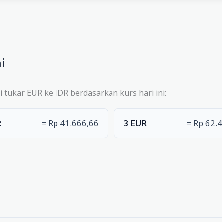
i
i tukar EUR ke IDR berdasarkan kurs hari ini:
R
= Rp 41.666,66
3 EUR
= Rp 62.