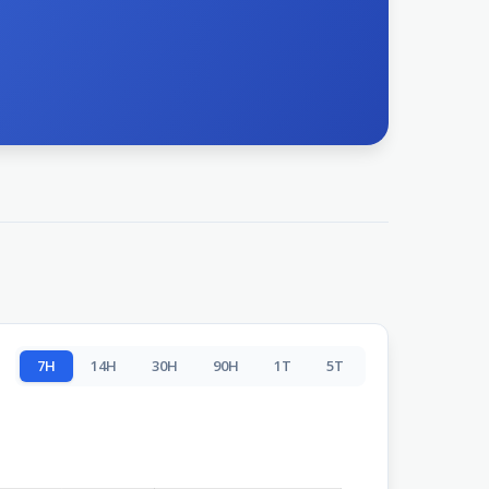
7H
14H
30H
90H
1T
5T