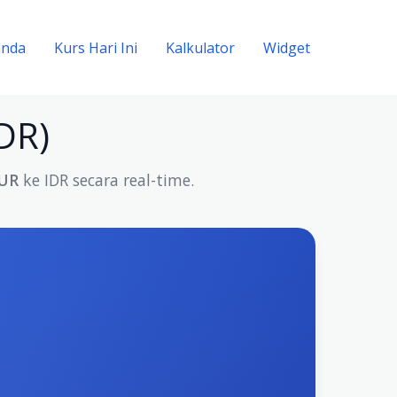
anda
Kurs Hari Ini
Kalkulator
Widget
IDR)
EUR
ke IDR secara real-time.