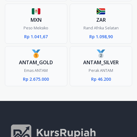
MXN
ZAR
Peso Meksiko
Rand Afrika Selatan
Rp 1.041,67
Rp 1.098,90
ANTAM_GOLD
ANTAM_SILVER
Emas ANTAM
Perak ANTAM
Rp 2.675.000
Rp 46.200