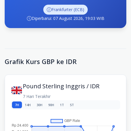
Frankfurter (ECB)
Diperbarui: 07 August 2026, 19:03 WIB
Grafik Kurs GBP ke IDR
Pound Sterling Inggris / IDR
7 Hari Terakhir
7H
14H
30H
90H
1T
5T