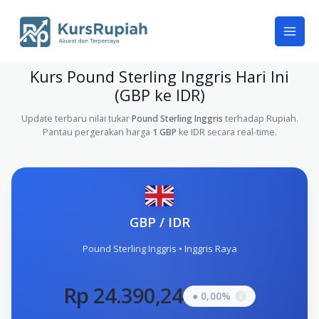
Skip
to
content
Kurs Pound Sterling Inggris Hari Ini
(GBP ke IDR)
Update terbaru nilai tukar
Pound Sterling Inggris
terhadap Rupiah.
Pantau pergerakan harga
1 GBP
ke IDR secara real-time.
GBP / IDR
Pound Sterling Inggris • Inggris Raya
Rp 24.390,24
● 0,00%
i