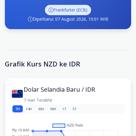
Frankfurter (ECB)
Diperbarui: 07 August 2026, 10:01 WIB
Grafik Kurs NZD ke IDR
Dolar Selandia Baru / IDR
7 Hari Terakhir
7H
14H
30H
90H
1T
5T