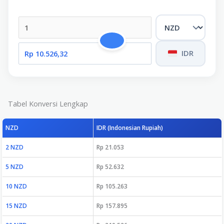
IDR
Tabel Konversi Lengkap
NZD
IDR (Indonesian Rupiah)
2 NZD
Rp 21.053
5 NZD
Rp 52.632
10 NZD
Rp 105.263
15 NZD
Rp 157.895