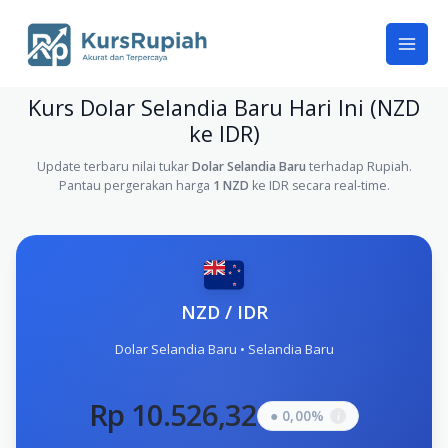
Skip
to
content
Kurs Dolar Selandia Baru Hari Ini (NZD
ke IDR)
Update terbaru nilai tukar
Dolar Selandia Baru
terhadap Rupiah.
Pantau pergerakan harga
1 NZD
ke IDR secara real-time.
NZD / IDR
Dolar Selandia Baru • Selandia Baru
Rp 10.526,32
● 0,00%
i