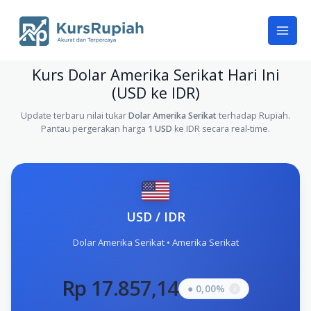
Skip
to
content
Kurs Dolar Amerika Serikat Hari Ini
(USD ke IDR)
Update terbaru nilai tukar
Dolar Amerika Serikat
terhadap Rupiah.
Pantau pergerakan harga
1 USD
ke IDR secara real-time.
USD / IDR
Dolar Amerika Serikat • Amerika Serikat
Rp 17.857,14
● 0,00%
i