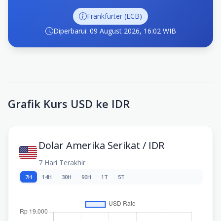
Frankfurter (ECB)
Diperbarui: 09 August 2026, 16:02 WIB
Grafik Kurs USD ke IDR
Dolar Amerika Serikat / IDR
7 Hari Terakhir
7H
14H
30H
90H
1T
5T